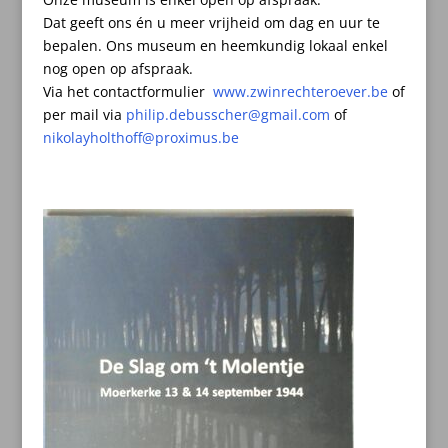
Dat geeft ons én u meer vrijheid om dag en uur te
bepalen.
Ons museum en heemkundig lokaal enkel
nog open op afspraak.
Via het contactformulier
www.zwinrechteroever.be
of
per mail
via
philip.debusscher@gmail.com
of
nikolayholthoff@proximus.be