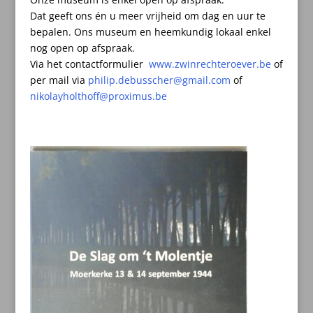
Dat geeft ons én u meer vrijheid om dag en uur te
bepalen.
Ons museum en heemkundig lokaal enkel
nog open op afspraak.
Via het contactformulier
www.zwinrechteroever.be
of
per mail
via
philip.debusscher@gmail.com
of
nikolayholthoff@proximus.be