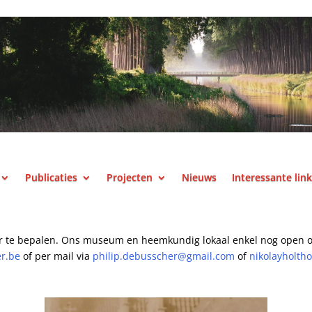
Publicaties
Projecten
Nieuws
Interessante lin
r te bepalen.
Ons museum en heemkundig lokaal enkel nog open o
er.be
of per mail
via
philip.debusscher@gmail.com
of
nikolayholth