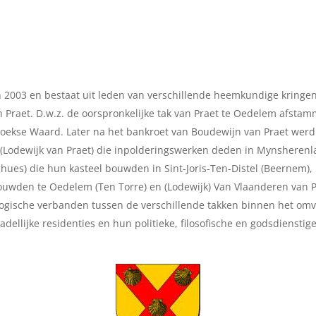
 2003 en bestaat uit leden van verschillende heemkundige kringen
 Praet. D.w.z. de oorspronkelijke tak van Praet te Oedelem afsta
Hoekse Waard. Later na het bankroet van Boudewijn van Praet wer
(Lodewijk van Praet) die inpolderingswerken deden in Mynsheren
ues) die hun kasteel bouwden in Sint-Joris-Ten-Distel (Beernem), 
ouwden te Oedelem (Ten Torre) en (Lodewijk) Van Vlaanderen van 
ogische verbanden tussen de verschillende takken binnen het omva
ellijke residenties en hun politieke, filosofische en godsdienstige