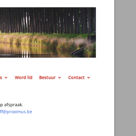
ks
Word lid
Bestuur
Contact
p afspraak.
off@proximus.be