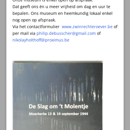
Dat geeft ons én u meer vrijheid om dag en uur te
bepalen.
Ons museum en heemkundig lokaal enkel
nog open op afspraak.
Via het contactformulier
www.zwinrechteroever.be
of
per mail
via
philip.debusscher@gmail.com
of
nikolayholthoff@proximus.be