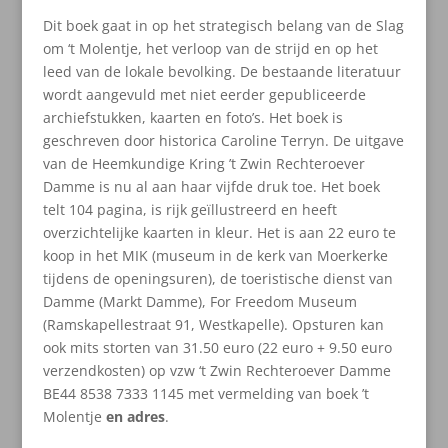
Dit boek gaat in op het strategisch belang van de Slag
om ‘t Molentje, het verloop van de strijd en op het
leed van de lokale bevolking. De bestaande literatuur
wordt aangevuld met niet eerder gepubliceerde
archiefstukken, kaarten en foto’s. Het boek is
geschreven door historica Caroline Terryn. De uitgave
van de Heemkundige Kring ’t Zwin Rechteroever
Damme is nu al aan haar vijfde druk toe. Het boek
telt 104 pagina, is rijk geïllustreerd en heeft
overzichtelijke kaarten in kleur. Het is aan 22 euro te
koop in het MIK (museum in de kerk van Moerkerke
tijdens de openingsuren), de toeristische dienst van
Damme (Markt Damme), For Freedom Museum
(Ramskapellestraat 91, Westkapelle). Opsturen kan
ook mits storten van 31.50 euro (22 euro + 9.50 euro
verzendkosten) op vzw ‘t Zwin Rechteroever Damme
BE44 8538 7333 1145 met vermelding van boek ’t
Molentje
en adres
.