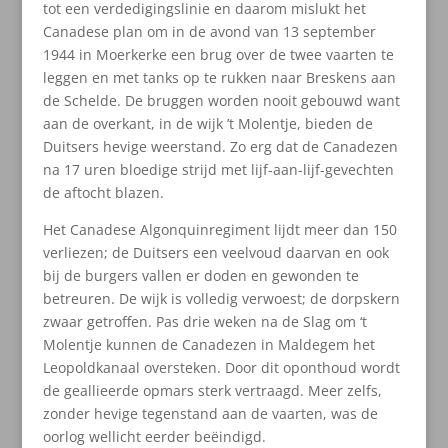
tot een verdedigingslinie en daarom mislukt het
Canadese plan om in de avond van 13 september
1944 in Moerkerke een brug over de twee vaarten te
leggen en met tanks op te rukken naar Breskens aan
de Schelde. De bruggen worden nooit gebouwd want
aan de overkant, in de wijk ’t Molentje, bieden de
Duitsers hevige weerstand. Zo erg dat de Canadezen
na 17 uren bloedige strijd met lijf-aan-lijf-gevechten
de aftocht blazen.
Het Canadese Algonquinregiment lijdt meer dan 150
verliezen; de Duitsers een veelvoud daarvan en ook
bij de burgers vallen er doden en gewonden te
betreuren. De wijk is volledig verwoest; de dorpskern
zwaar getroffen. Pas drie weken na de Slag om ‘t
Molentje kunnen de Canadezen in Maldegem het
Leopoldkanaal oversteken. Door dit oponthoud wordt
de geallieerde opmars sterk vertraagd. Meer zelfs,
zonder hevige tegenstand aan de vaarten, was de
oorlog wellicht eerder beëindigd.