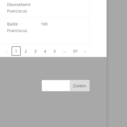
Dousselaere
Franciscus
Balde
100
Franciscus
…
‹
1
2
3
4
5
97
›