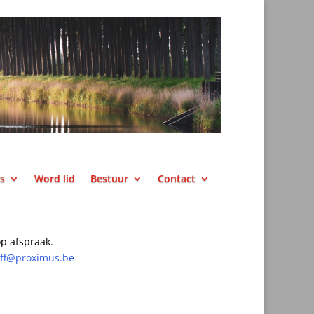
ks
Word lid
Bestuur
Contact
p afspraak.
off@proximus.be