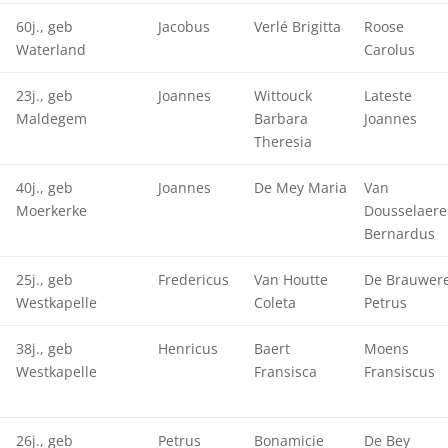
60j., geb
Jacobus
Verlé Brigitta
Roose
Waterland
Carolus
23j., geb
Joannes
Wittouck
Lateste
Maldegem
Barbara
Joannes
Theresia
40j., geb
Joannes
De Mey Maria
Van
Moerkerke
Dousselaere
Bernardus
25j., geb
Fredericus
Van Houtte
De Brauwer
Westkapelle
Coleta
Petrus
38j., geb
Henricus
Baert
Moens
Westkapelle
Fransisca
Fransiscus
26j., geb
Petrus
Bonamicie
De Bey