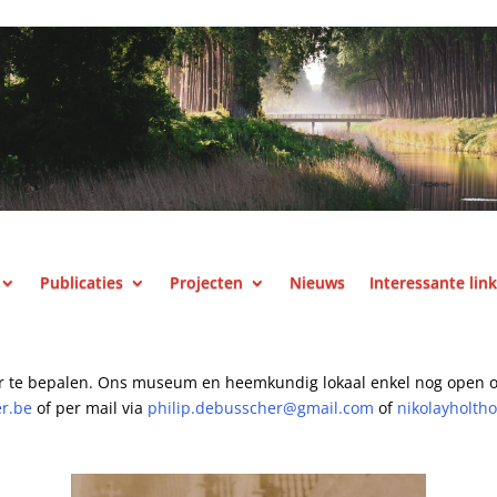
Publicaties
Projecten
Nieuws
Interessante lin
r te bepalen.
Ons museum en heemkundig lokaal enkel nog open o
er.be
of per mail
via
philip.debusscher@gmail.com
of
nikolayholth