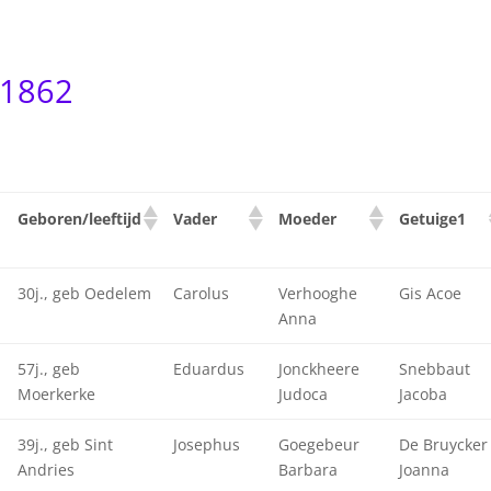
-1862
Geboren/leeftijd
Vader
Moeder
Getuige1
30j., geb Oedelem
Carolus
Verhooghe
Gis Acoe
Anna
57j., geb
Eduardus
Jonckheere
Snebbaut
Moerkerke
Judoca
Jacoba
39j., geb Sint
Josephus
Goegebeur
De Bruycker
Andries
Barbara
Joanna