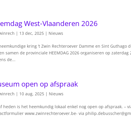
emdag West-Vlaanderen 2026
winrech
|
13 dec, 2025
|
Nieuws
heemkundige kring ’t Zwin Rechteroever Damme en Sint Guthago d
en samen de provinciale HEEMDAG 2026 organiseren op zaterdag 2
ns de...
seum open op afspraak
winrech
|
10 aug, 2025
|
Nieuws
f heden is het heemkundig lokaal enkel nog open op afspraak. – vi
actformulier www.zwinrechteroever.be- via philip.debusscher@gma