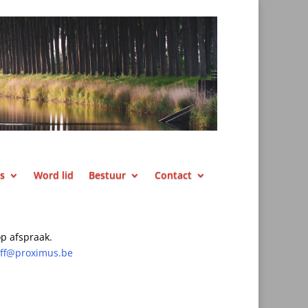
ks
Word lid
Bestuur
Contact
p afspraak.
off@proximus.be