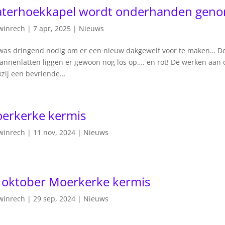
terhoekkapel wordt onderhanden gen
winrech
|
7 apr, 2025
|
Nieuws
was dringend nodig om er een nieuw dakgewelf voor te maken… De
annenlatten liggen er gewoon nog los op…. en rot! De werken aan
zij een bevriende...
erkerke kermis
winrech
|
11 nov, 2024
|
Nieuws
 oktober Moerkerke kermis
winrech
|
29 sep, 2024
|
Nieuws