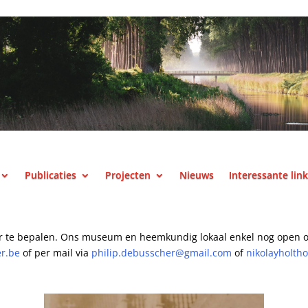
Publicaties
Projecten
Nieuws
Interessante lin
r te bepalen.
Ons museum en heemkundig lokaal enkel nog open o
er.be
of per mail
via
philip.debusscher@gmail.com
of
nikolayholth