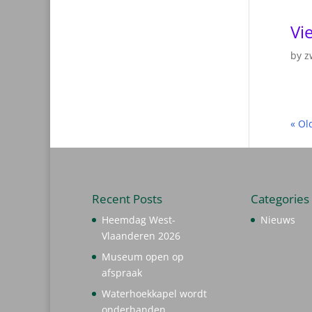
Vi
by
z
« Ol
Recent Posts
Categories
Heemdag West-
Nieuws
Vlaanderen 2026
Museum open op
afspraak
Waterhoekkapel wordt
onderhanden