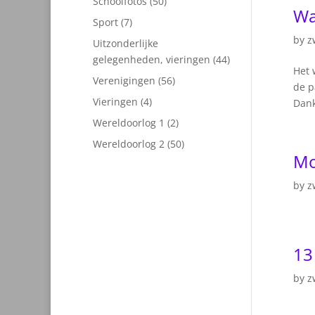
50
Schoolfotos
50
Wa
producten
7
Sport
7
producten
by
z
Uitzonderlijke
44
gelegenheden, vieringen
44
Het 
producten
56
Verenigingen
56
de p
producten
4
Vieringen
4
Dank
producten
2
Wereldoorlog 1
2
producten
50
Wereldoorlog 2
50
Mo
producten
by
z
13
by
z