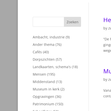
He
Zoeken
by
z
9
Ambacht, industrie
9
“De 
producten
76
Ander thema
76
ging
producten
wege
40
Cafés
40
producten
57
Dorpszichten
57
producten
18
Landkaarten, schema's
18
Mu
producten
195
Mensen
195
by
z
producten
13
Middenstand
13
producten
2
Museum in kerk
2
Vana
producten
cont
36
Opgravingen
36
producten
150
Patrimonium
150
producten