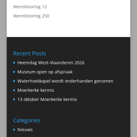
producten
2
Wereldoorlog 1
2
producten
50
Wereldoorlog 2
50
producten
Recent Posts
Heemdag West-Vlaanderen 2026
Museum open op afspraak
Waterhoekkapel wordt onderhanden genomen
Moerkerke kermis
13 oktober Moerkerke kermis
Categories
Nieuws