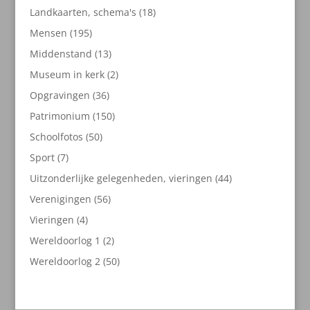
producten
18
Landkaarten, schema's
18
producten
195
Mensen
195
producten
13
Middenstand
13
producten
2
Museum in kerk
2
producten
36
Opgravingen
36
producten
150
Patrimonium
150
producten
50
Schoolfotos
50
producten
7
Sport
7
producten
44
Uitzonderlijke gelegenheden, vieringen
44
producten
56
Verenigingen
56
producten
4
Vieringen
4
producten
2
Wereldoorlog 1
2
producten
50
Wereldoorlog 2
50
producten