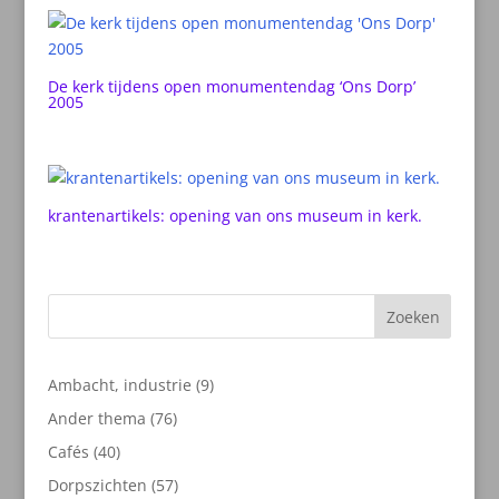
De kerk tijdens open monumentendag ‘Ons Dorp’
2005
krantenartikels: opening van ons museum in kerk.
Zoeken
9
Ambacht, industrie
9
producten
76
Ander thema
76
producten
40
Cafés
40
producten
57
Dorpszichten
57