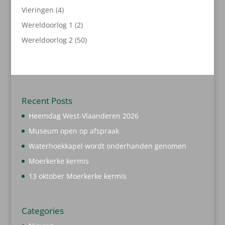
producten
4
Vieringen
4
producten
2
Wereldoorlog 1
2
producten
50
Wereldoorlog 2
50
producten
Recent Posts
Heemdag West-Vlaanderen 2026
Museum open op afspraak
Waterhoekkapel wordt onderhanden genomen
Moerkerke kermis
13 oktober Moerkerke kermis
Categories