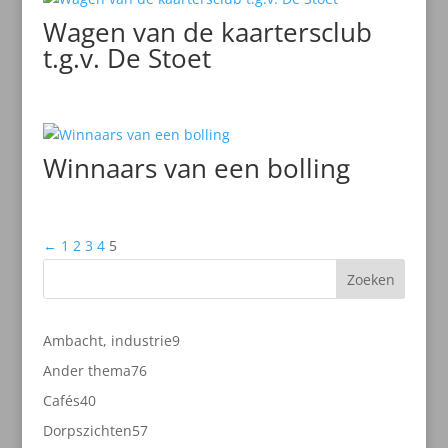
Wagen van de kaartersclub
t.g.v. De Stoet
Winnaars van een bolling
←
1
2
3
4
5
Zoeken
9
Ambacht, industrie
9
producten
76
Ander thema
76
producten
40
Cafés
40
producten
57
Dorpszichten
57