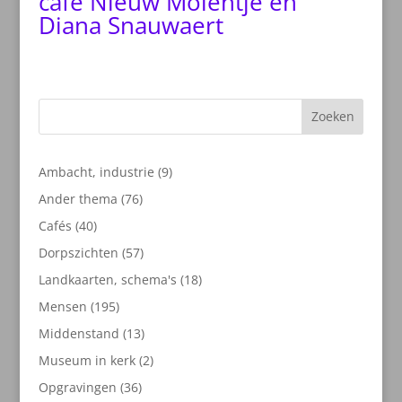
café Nieuw Molentje en
Diana Snauwaert
Zoeken
9
Ambacht, industrie
9
producten
76
Ander thema
76
producten
40
Cafés
40
producten
57
Dorpszichten
57
producten
18
Landkaarten, schema's
18
producten
195
Mensen
195
producten
13
Middenstand
13
producten
2
Museum in kerk
2
producten
36
Opgravingen
36