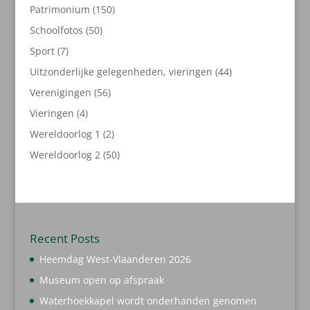
producten
150
Patrimonium
150
producten
50
Schoolfotos
50
producten
7
Sport
7
producten
44
Uitzonderlijke gelegenheden, vieringen
44
producten
56
Verenigingen
56
producten
4
Vieringen
4
producten
2
Wereldoorlog 1
2
producten
50
Wereldoorlog 2
50
producten
Recent Posts
Heemdag West-Vlaanderen 2026
Museum open op afspraak
Waterhoekkapel wordt onderhanden genomen