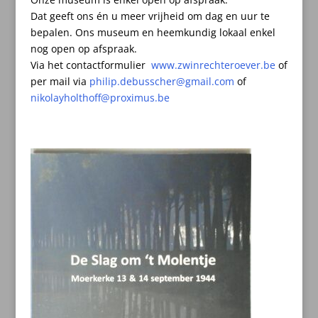
Dat geeft ons én u meer vrijheid om dag en uur te
bepalen.
Ons museum en heemkundig lokaal enkel
nog open op afspraak.
Via het contactformulier
www.zwinrechteroever.be
of
per mail
via
philip.debusscher@gmail.com
of
nikolayholthoff@proximus.be