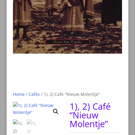
Home
/
Cafés
/ 1), 2) Café “Nieuw Molentje”
1), 2) Café
“Nieuw
Molentje”