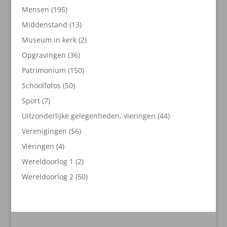
producten
195
Mensen
195
producten
13
Middenstand
13
producten
2
Museum in kerk
2
producten
36
Opgravingen
36
producten
150
Patrimonium
150
producten
50
Schoolfotos
50
producten
7
Sport
7
producten
44
Uitzonderlijke gelegenheden, vieringen
44
producten
56
Verenigingen
56
producten
4
Vieringen
4
producten
2
Wereldoorlog 1
2
producten
50
Wereldoorlog 2
50
producten