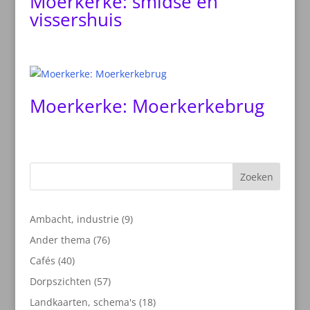
Moerkerke: smidse en
vissershuis
Moerkerke: Moerkerkebrug
Zoeken
9
Ambacht, industrie
9
producten
76
Ander thema
76
producten
40
Cafés
40
producten
57
Dorpszichten
57
producten
18
Landkaarten, schema's
18