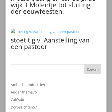
wijk ’t Molentje tot sluiting
der eeuwfeesten.
stoet t.g.v. Aanstelling van
een pastoor
Zoeken
9
Ambacht, industrie
9
producten
76
Ander thema
76
producten
40
Cafés
40
producten
57
Dorpszichten
57