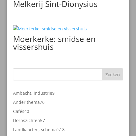
Melkerij Sint-Dionysius
Moerkerke: smidse en
vissershuis
Zoeken
9
Ambacht, industrie
9
producten
76
Ander thema
76
producten
40
Cafés
40
producten
57
Dorpszichten
57
producten
18
Landkaarten, schema's
18