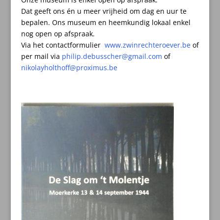
Dat geeft ons én u meer vrijheid om dag en uur te
bepalen.
Ons museum en heemkundig lokaal enkel
nog open op afspraak.
Via het contactformulier
www.zwinrechteroever.be
of
per mail
via
philip.debusscher@gmail.com
of
nikolayholthoff@proximus.be