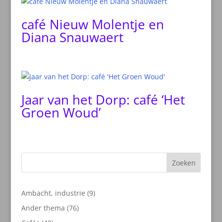
café Nieuw Molentje en
Diana Snauwaert
Jaar van het Dorp: café ‘Het
Groen Woud’
Zoeken
9
Ambacht, industrie
9
producten
76
Ander thema
76
producten