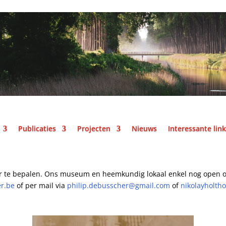
Publicaties
Projecten
Nieuws
Interessante lin
r te bepalen.
Ons museum en heemkundig lokaal enkel nog open o
er.be
of per mail
via
philip.debusscher@gmail.com
of
nikolayholth