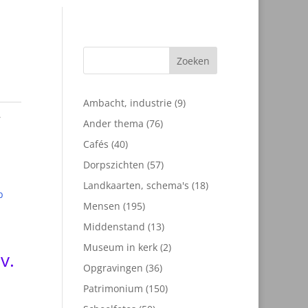
Zoeken
9
Ambacht, industrie
9
,
producten
76
Ander thema
76
producten
40
Cafés
40
producten
57
Dorpszichten
57
producten
18
Landkaarten, schema's
18
producten
195
Mensen
195
producten
13
Middenstand
13
producten
2
Museum in kerk
2
v.
producten
36
Opgravingen
36
producten
150
Patrimonium
150
producten