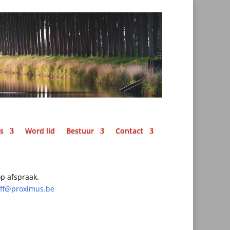
ks
Word lid
Bestuur
Contact
p afspraak.
off@proximus.be