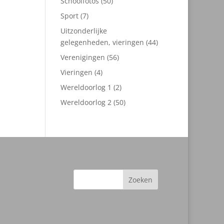
50
Schoolfotos
50
producten
7
Sport
7
producten
Uitzonderlijke
44
gelegenheden, vieringen
44
producten
56
Verenigingen
56
producten
4
Vieringen
4
producten
2
Wereldoorlog 1
2
producten
50
Wereldoorlog 2
50
producten