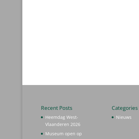
Recent Posts
Categories
Heemdag West-
Nieuws
Vlaanderen 2026
Museum open op