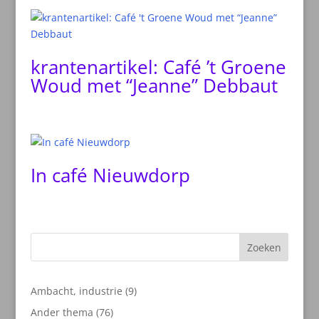
krantenartikel: Café ’t Groene
Woud met “Jeanne” Debbaut
In café Nieuwdorp
Zoeken
9
Ambacht, industrie
9
producten
76
Ander thema
76