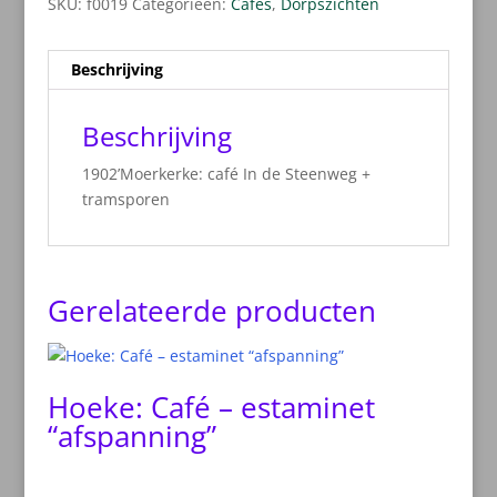
SKU:
f0019
Categorieën:
Cafés
,
Dorpszichten
Beschrijving
Beschrijving
1902’Moerkerke: café In de Steenweg +
tramsporen
Gerelateerde producten
Hoeke: Café – estaminet
“afspanning”