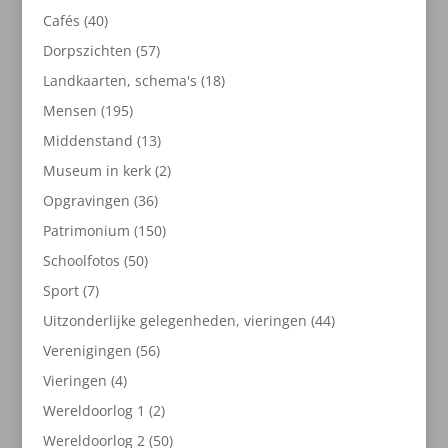
producten
40
Cafés
40
producten
57
Dorpszichten
57
producten
18
Landkaarten, schema's
18
producten
195
Mensen
195
producten
13
Middenstand
13
producten
2
Museum in kerk
2
producten
36
Opgravingen
36
producten
150
Patrimonium
150
producten
50
Schoolfotos
50
producten
7
Sport
7
producten
44
Uitzonderlijke gelegenheden, vieringen
44
producten
56
Verenigingen
56
producten
4
Vieringen
4
producten
2
Wereldoorlog 1
2
producten
50
Wereldoorlog 2
50