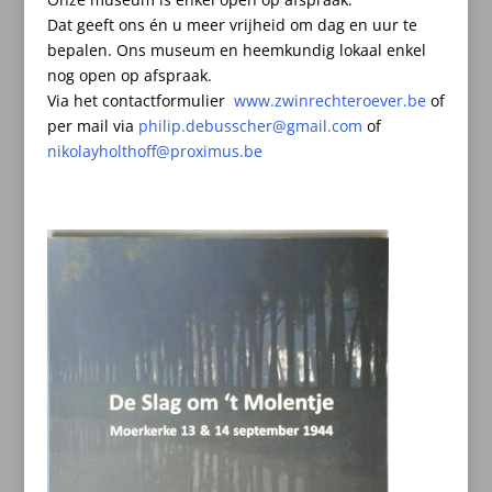
Dat geeft ons én u meer vrijheid om dag en uur te
bepalen.
Ons museum en heemkundig lokaal enkel
nog open op afspraak.
Via het contactformulier
www.zwinrechteroever.be
of
per mail
via
philip.debusscher@gmail.com
of
nikolayholthoff@proximus.be