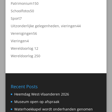
producten
150
Patrimonium
150
producten
50
Schoolfotos
50
producten
7
Sport
7
producten
44
Uitzonderlijke gelegenheden, vieringen
44
producten
56
Verenigingen
56
producten
4
Vieringen
4
producten
2
Wereldoorlog 1
2
producten
50
Wereldoorlog 2
50
producten
Recent Posts
Heemdag West-Vlaanderen 2026
Museum open op afspraak
Waterhoekkapel wordt onderhanden genomen