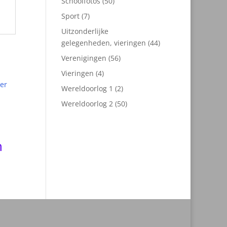
50
Schoolfotos
50
producten
7
Sport
7
producten
Uitzonderlijke
44
gelegenheden, vieringen
44
producten
56
Verenigingen
56
producten
4
Vieringen
4
producten
2
Wereldoorlog 1
2
producten
50
Wereldoorlog 2
50
producten
n