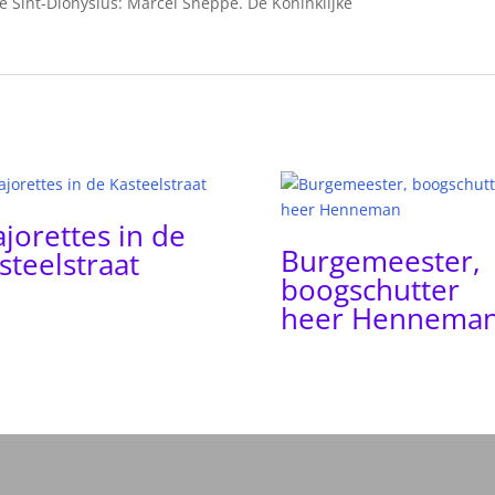
 Sint-Dionysius: Marcel Sneppe. De Koninklijke
jorettes in de
Burgemeester,
steelstraat
boogschutter
heer Hennema