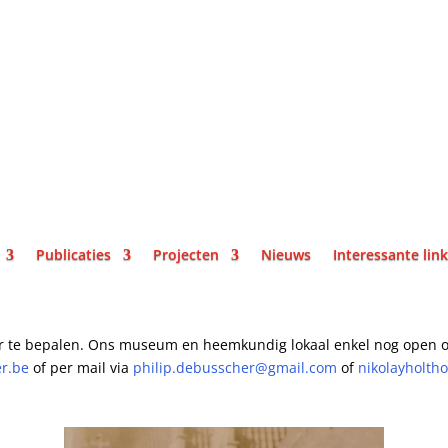
Publicaties
Projecten
Nieuws
Interessante lin
r te bepalen.
Ons museum en heemkundig lokaal enkel nog open o
er.be
of per mail
via
philip.debusscher@gmail.com
of
nikolayholth