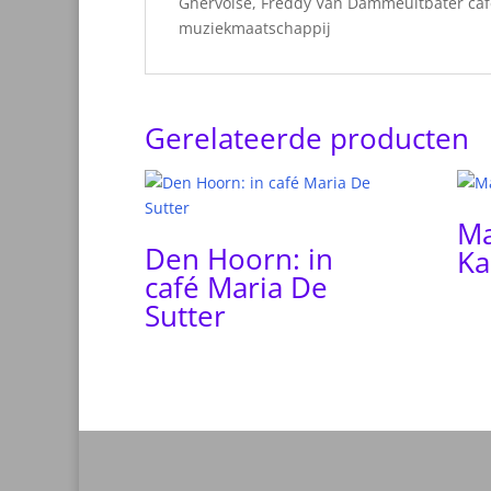
Ghervoise, Freddy Van Dammeuitbater café
muziekmaatschappij
Gerelateerde producten
Ma
Den Hoorn: in
Ka
café Maria De
Sutter