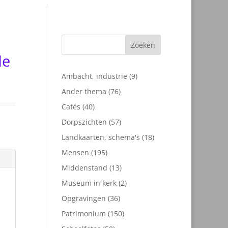
Zoeken
de
9
Ambacht, industrie
9
producten
76
Ander thema
76
producten
40
Cafés
40
n
producten
57
Dorpszichten
57
producten
18
Landkaarten, schema's
18
producten
195
Mensen
195
producten
13
Middenstand
13
producten
2
Museum in kerk
2
producten
36
Opgravingen
36
producten
150
Patrimonium
150
producten