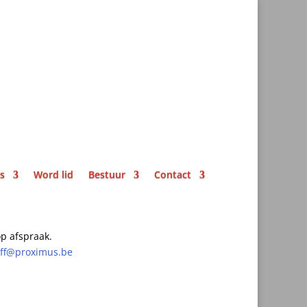
ks
Word lid
Bestuur
Contact
p afspraak.
off@proximus.be