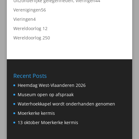
44
Uitzonderlijke gelegenheden, vieringen
44
producten
56
Verenigingen
56
producten
4
Vieringen
4
producten
2
Wereldoorlog 1
2
producten
50
Wereldoorlog 2
50
producten
Recent Posts
Heemdag West-Vlaanderen 2026
Museum open op afspraak
Waterhoekkapel wordt onderhanden genomen
Moerkerke kermis
13 oktober Moerkerke kermis