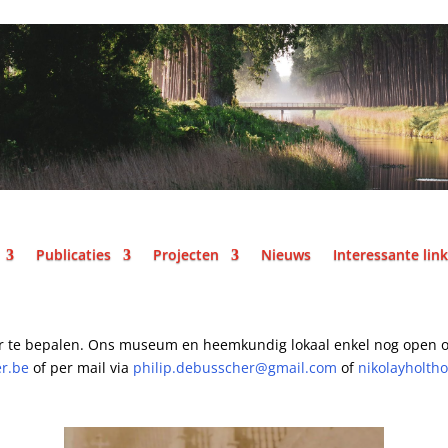
Publicaties
Projecten
Nieuws
Interessante lin
r te bepalen.
Ons museum en heemkundig lokaal enkel nog open o
er.be
of per mail
via
philip.debusscher@gmail.com
of
nikolayholth