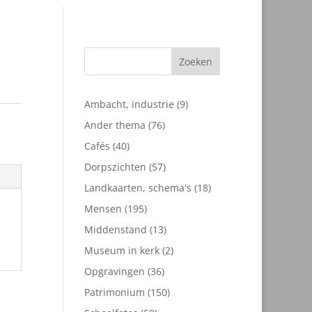
Zoeken
9
Ambacht, industrie
9
producten
76
Ander thema
76
producten
40
Cafés
40
producten
57
Dorpszichten
57
producten
18
Landkaarten, schema's
18
producten
195
Mensen
195
producten
13
Middenstand
13
producten
2
Museum in kerk
2
producten
36
Opgravingen
36
producten
150
Patrimonium
150
producten