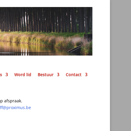
ks
Word lid
Bestuur
Contact
p afspraak.
off@proximus.be