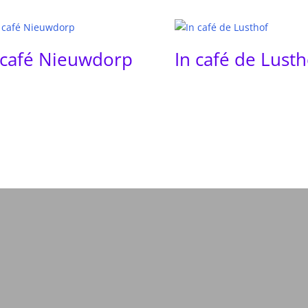
 café Nieuwdorp
In café de Lusth