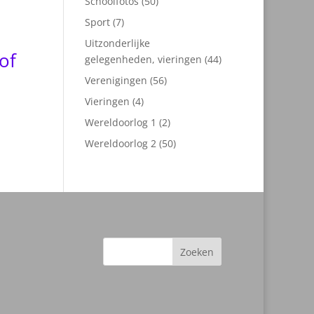
50
Schoolfotos
50
producten
7
Sport
7
producten
Uitzonderlijke
of
44
gelegenheden, vieringen
44
producten
56
Verenigingen
56
producten
4
Vieringen
4
producten
2
Wereldoorlog 1
2
producten
50
Wereldoorlog 2
50
producten