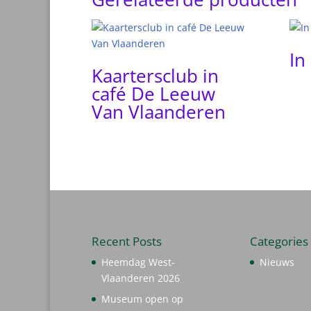
In
Kaartersclub in
café De Leeuw
Van Vlaanderen
Recent Posts
Categories
Heemdag West-
Nieuws
Vlaanderen 2026
Museum open op