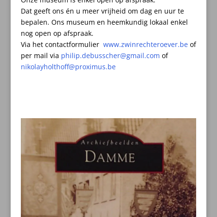
Dat geeft ons én u meer vrijheid om dag en uur te
bepalen.
Ons museum en heemkundig lokaal enkel
nog open op afspraak.
Via het contactformulier
www.zwinrechteroever.be
of
per mail
via
philip.debusscher@gmail.com
of
nikolayholthoff@proximus.be