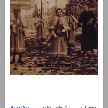
Home
/
Patrimonium
/ fotokopie: ‘Gazette van Brugge’