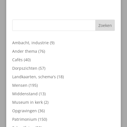
Zoeken
9
Ambacht, industrie
9
producten
76
Ander thema
76
producten
40
Cafés
40
producten
57
Dorpszichten
57
producten
18
Landkaarten, schema's
18
producten
195
Mensen
195
producten
13
Middenstand
13
producten
2
Museum in kerk
2
producten
36
Opgravingen
36
producten
150
Patrimonium
150
producten