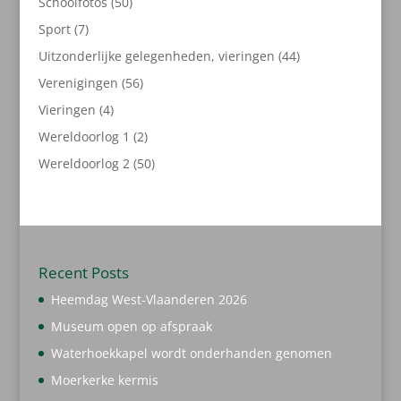
50
Schoolfotos
50
producten
7
Sport
7
producten
44
Uitzonderlijke gelegenheden, vieringen
44
producten
56
Verenigingen
56
producten
4
Vieringen
4
producten
2
Wereldoorlog 1
2
producten
50
Wereldoorlog 2
50
producten
Recent Posts
Heemdag West-Vlaanderen 2026
Museum open op afspraak
Waterhoekkapel wordt onderhanden genomen
Moerkerke kermis