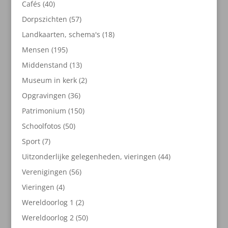
40
Cafés
40
producten
57
Dorpszichten
57
producten
18
Landkaarten, schema's
18
producten
195
Mensen
195
producten
13
Middenstand
13
producten
2
Museum in kerk
2
producten
36
Opgravingen
36
producten
150
Patrimonium
150
producten
50
Schoolfotos
50
producten
7
Sport
7
producten
44
Uitzonderlijke gelegenheden, vieringen
44
producten
56
Verenigingen
56
producten
4
Vieringen
4
producten
2
Wereldoorlog 1
2
producten
50
Wereldoorlog 2
50