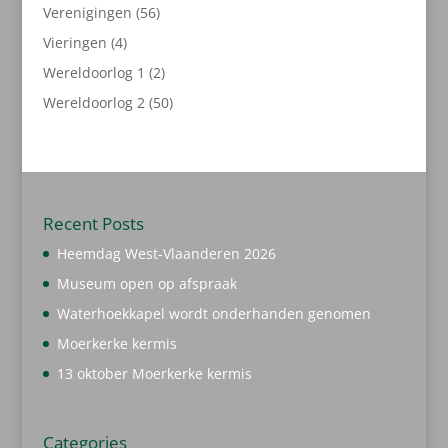
producten
56
Verenigingen
56
producten
4
Vieringen
4
producten
2
Wereldoorlog 1
2
producten
50
Wereldoorlog 2
50
producten
Recent Posts
Heemdag West-Vlaanderen 2026
Museum open op afspraak
Waterhoekkapel wordt onderhanden genomen
Moerkerke kermis
13 oktober Moerkerke kermis
Categories