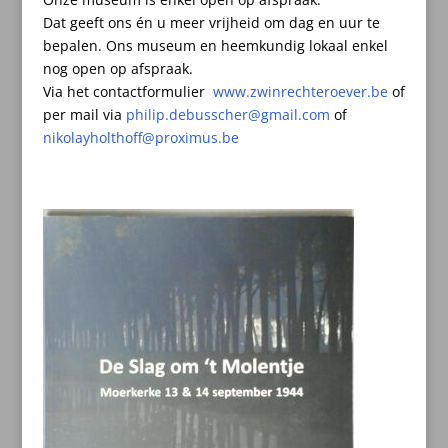
Dat geeft ons én u meer vrijheid om dag en uur te
bepalen.
Ons museum en heemkundig lokaal enkel
nog open op afspraak.
Via het contactformulier
www.zwinrechteroever.be
of
per mail
via
philip.debusscher@gmail.com
of
nikolayholthoff@proximus.be