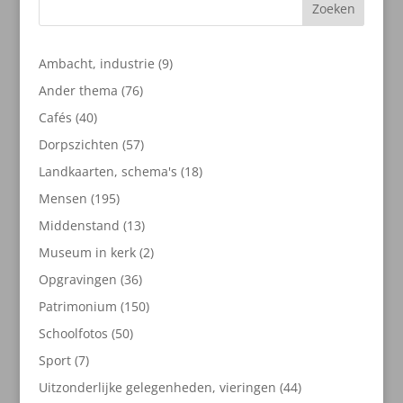
Zoeken
9
Ambacht, industrie
9
producten
76
Ander thema
76
producten
40
Cafés
40
producten
57
Dorpszichten
57
producten
18
Landkaarten, schema's
18
producten
195
Mensen
195
producten
13
Middenstand
13
producten
2
Museum in kerk
2
producten
36
Opgravingen
36
producten
150
Patrimonium
150
producten
50
Schoolfotos
50
producten
7
Sport
7
producten
44
Uitzonderlijke gelegenheden, vieringen
44