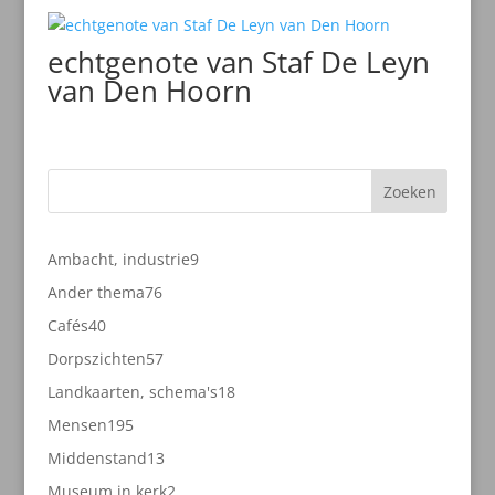
echtgenote van Staf De Leyn
van Den Hoorn
Zoeken
9
Ambacht, industrie
9
producten
76
Ander thema
76
producten
40
Cafés
40
producten
57
Dorpszichten
57
producten
18
Landkaarten, schema's
18
producten
195
Mensen
195
producten
13
Middenstand
13
producten
2
Museum in kerk
2