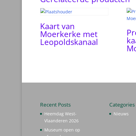
Kaart van
Pr
Moerkerke met
ka
Leopoldskanaal
Mo
Recent Posts
Categories
Heemdag West-
Nieuws
Vlaanderen 2026
Museum open op