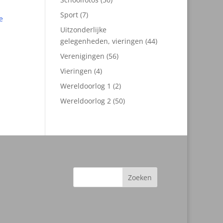
producten
7
Sport
7
producten
Uitzonderlijke
44
gelegenheden, vieringen
44
producten
56
Verenigingen
56
producten
4
Vieringen
4
producten
2
Wereldoorlog 1
2
producten
50
Wereldoorlog 2
50
producten