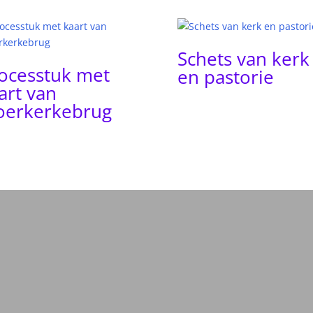
Schets van kerk
ocesstuk met
en pastorie
art van
erkerkebrug