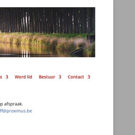
ks
Word lid
Bestuur
Contact
p afspraak.
off@proximus.be