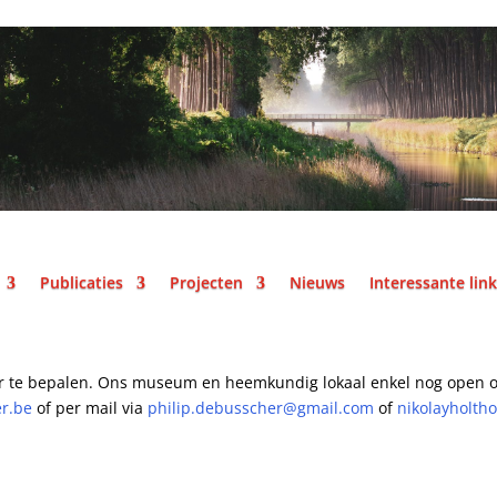
Publicaties
Projecten
Nieuws
Interessante lin
r te bepalen.
Ons museum en heemkundig lokaal enkel nog open o
er.be
of per mail
via
philip.debusscher@gmail.com
of
nikolayholth