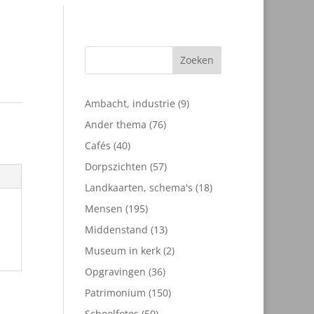
Zoeken
9
Ambacht, industrie
9
producten
76
Ander thema
76
producten
40
Cafés
40
producten
57
Dorpszichten
57
producten
18
Landkaarten, schema's
18
producten
195
Mensen
195
producten
13
Middenstand
13
producten
2
Museum in kerk
2
producten
36
Opgravingen
36
producten
150
Patrimonium
150
producten
50
Schoolfotos
50