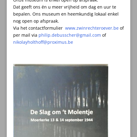
Dat geeft ons én u meer vrijheid om dag en uur te
bepalen.
Ons museum en heemkundig lokaal enkel
nog open op afspraak.
Via het contactformulier
www.zwinrechteroever.be
of
per mail
via
philip.debusscher@gmail.com
of
nikolayholthoff@proximus.be