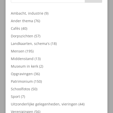
9
Ambacht, industrie
9
producten
76
Ander thema
76
producten
40
Cafés
40
producten
57
Dorpszichten
57
producten
18
Landkaarten, schema's
18
producten
195
Mensen
195
producten
13
Middenstand
13
producten
2
Museum in kerk
2
producten
36
Opgravingen
36
producten
150
Patrimonium
150
producten
50
Schoolfotos
50
producten
7
Sport
7
producten
44
Uitzonderlijke gelegenheden, vieringen
44
producten
56
Verenigingen
56