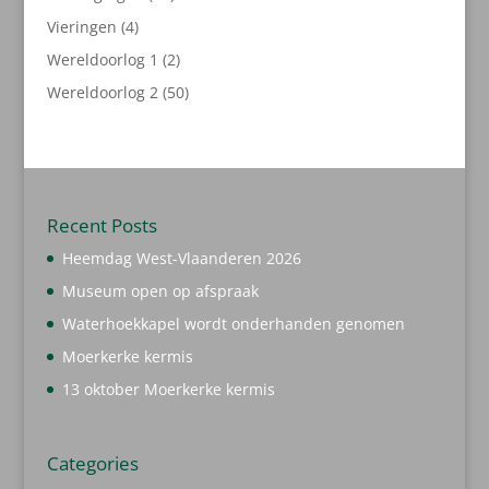
producten
4
Vieringen
4
producten
2
Wereldoorlog 1
2
producten
50
Wereldoorlog 2
50
producten
Recent Posts
Heemdag West-Vlaanderen 2026
Museum open op afspraak
Waterhoekkapel wordt onderhanden genomen
Moerkerke kermis
13 oktober Moerkerke kermis
Categories