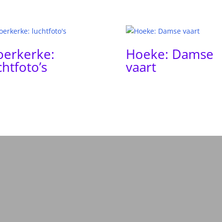
erkerke:
Hoeke: Damse
chtfoto’s
vaart