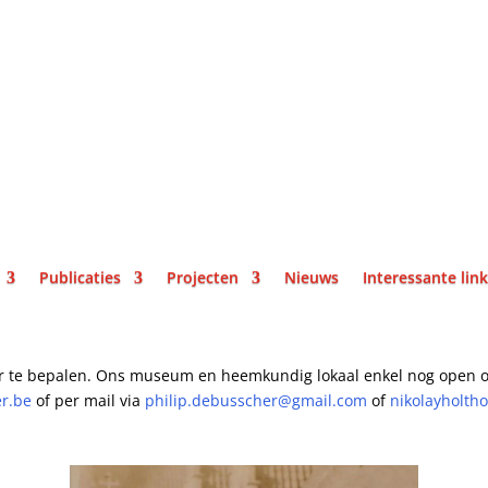
Publicaties
Projecten
Nieuws
Interessante lin
r te bepalen.
Ons museum en heemkundig lokaal enkel nog open o
er.be
of per mail
via
philip.debusscher@gmail.com
of
nikolayholth