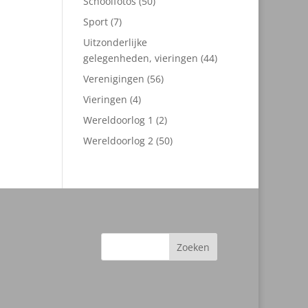
50
Schoolfotos
50
producten
7
Sport
7
producten
Uitzonderlijke
44
gelegenheden, vieringen
44
producten
56
Verenigingen
56
producten
4
Vieringen
4
producten
2
Wereldoorlog 1
2
producten
50
Wereldoorlog 2
50
producten