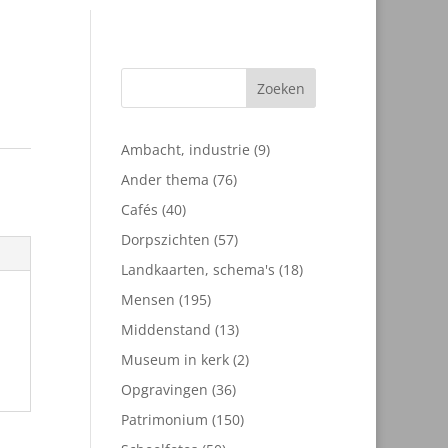
Zoeken
9
Ambacht, industrie
9
producten
76
Ander thema
76
producten
40
Cafés
40
producten
57
Dorpszichten
57
producten
18
Landkaarten, schema's
18
producten
195
Mensen
195
producten
13
Middenstand
13
producten
2
Museum in kerk
2
producten
36
Opgravingen
36
producten
150
Patrimonium
150
producten