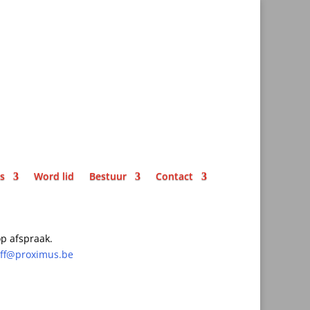
ks
Word lid
Bestuur
Contact
p afspraak.
off@proximus.be