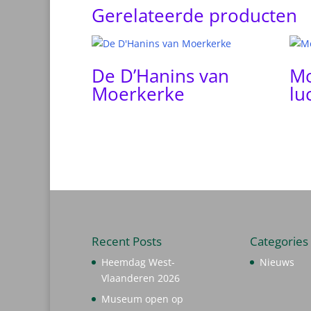
Gerelateerde producten
De D’Hanins van
Mo
Moerkerke
lu
Recent Posts
Categories
Heemdag West-
Nieuws
Vlaanderen 2026
Museum open op