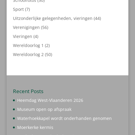
Schoolfotos
50
producten
7
Sport
7
producten
44
Uitzonderlijke gelegenheden, vieringen
44
producten
56
Verenigingen
56
producten
4
Vieringen
4
producten
2
Wereldoorlog 1
2
producten
50
Wereldoorlog 2
50
producten
Recent Posts
Heemdag West-Vlaanderen 2026
Museum open op afspraak
Waterhoekkapel wordt onderhanden genomen
Moerkerke kermis