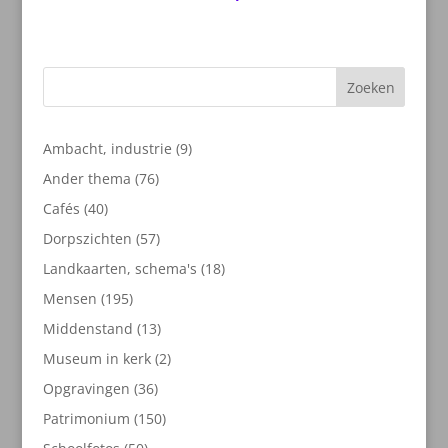
Zoeken
9
Ambacht, industrie
9
producten
76
Ander thema
76
producten
40
Cafés
40
producten
57
Dorpszichten
57
producten
18
Landkaarten, schema's
18
producten
195
Mensen
195
producten
13
Middenstand
13
producten
2
Museum in kerk
2
producten
36
Opgravingen
36
producten
150
Patrimonium
150
producten
50