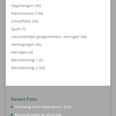
producten
36
Opgravingen
36
producten
150
Patrimonium
150
producten
50
Schoolfotos
50
producten
7
Sport
7
producten
44
Uitzonderlijke gelegenheden, vieringen
44
producten
56
Verenigingen
56
producten
4
Vieringen
4
producten
2
Wereldoorlog 1
2
producten
50
Wereldoorlog 2
50
producten
Recent Posts
Heemdag West-Vlaanderen 2026
Museum open op afspraak