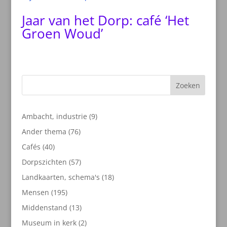
Jaar van het Dorp: café ‘Het
Groen Woud’
Zoeken
9
Ambacht, industrie
9
producten
76
Ander thema
76
producten
40
Cafés
40
producten
57
Dorpszichten
57
producten
18
Landkaarten, schema's
18
producten
195
Mensen
195
producten
13
Middenstand
13
producten
2
Museum in kerk
2