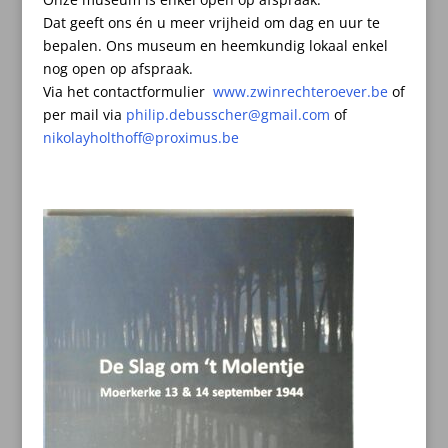
Dat geeft ons én u meer vrijheid om dag en uur te
bepalen.
Ons museum en heemkundig lokaal enkel
nog open op afspraak.
Via het contactformulier
www.zwinrechteroever.be
of
per mail
via
philip.debusscher@gmail.com
of
nikolayholthoff@proximus.be