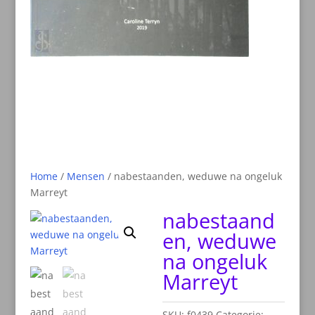
Home
/
Mensen
/ nabestaanden, weduwe na ongeluk
Marreyt
nabestaand
en, weduwe
na ongeluk
Marreyt
SKU:
f0439
Categorie: