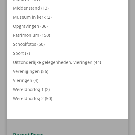
producten
13
Middenstand
13
producten
2
Museum in kerk
2
producten
36
Opgravingen
36
producten
150
Patrimonium
150
producten
50
Schoolfotos
50
producten
7
Sport
7
producten
44
Uitzonderlijke gelegenheden, vieringen
44
producten
56
Verenigingen
56
producten
4
Vieringen
4
producten
2
Wereldoorlog 1
2
producten
50
Wereldoorlog 2
50
producten
Recent Posts