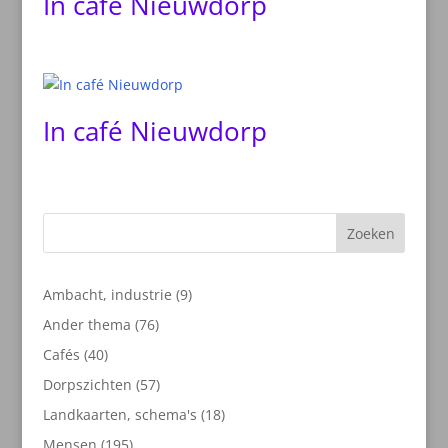
In café Nieuwdorp
In café Nieuwdorp
Zoeken
9
Ambacht, industrie
9
producten
76
Ander thema
76
producten
40
Cafés
40
producten
57
Dorpszichten
57
producten
18
Landkaarten, schema's
18
producten
195
Mensen
195