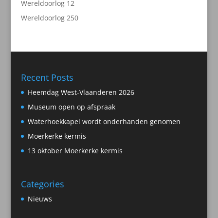
2
Wereldoorlog 1
2
producten
50
Wereldoorlog 2
50
producten
Recent Posts
Heemdag West-Vlaanderen 2026
Museum open op afspraak
Waterhoekkapel wordt onderhanden genomen
Moerkerke kermis
13 oktober Moerkerke kermis
Categories
Nieuws