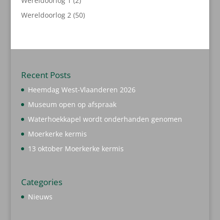
Wereldoorlog 1
2
producten
50
Wereldoorlog 2
50
producten
Recent Posts
Heemdag West-Vlaanderen 2026
Museum open op afspraak
Waterhoekkapel wordt onderhanden genomen
Moerkerke kermis
13 oktober Moerkerke kermis
Categories
Nieuws