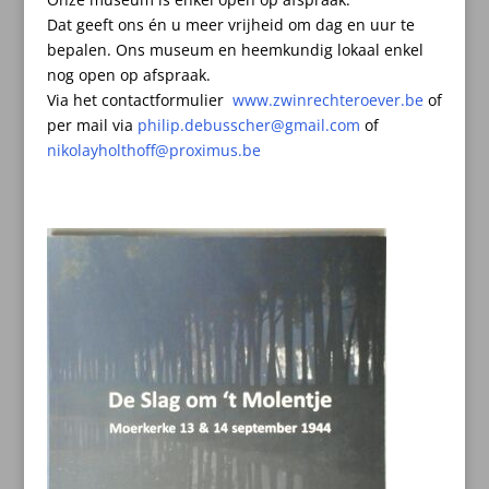
Dat geeft ons én u meer vrijheid om dag en uur te
bepalen.
Ons museum en heemkundig lokaal enkel
nog open op afspraak.
Via het contactformulier
www.zwinrechteroever.be
of
per mail
via
philip.debusscher@gmail.com
of
nikolayholthoff@proximus.be