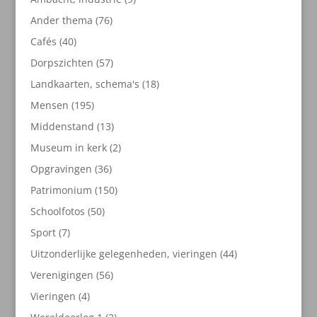
producten
76
Ander thema
76
producten
40
Cafés
40
producten
57
Dorpszichten
57
producten
18
Landkaarten, schema's
18
producten
195
Mensen
195
producten
13
Middenstand
13
producten
2
Museum in kerk
2
producten
36
Opgravingen
36
producten
150
Patrimonium
150
producten
50
Schoolfotos
50
producten
7
Sport
7
producten
44
Uitzonderlijke gelegenheden, vieringen
44
producten
56
Verenigingen
56
producten
4
Vieringen
4
producten
2