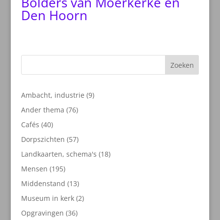
Bolders van Moerkerke en
Den Hoorn
Zoeken
9
Ambacht, industrie
9
producten
76
Ander thema
76
producten
40
Cafés
40
producten
57
Dorpszichten
57
producten
18
Landkaarten, schema's
18
producten
195
Mensen
195
producten
13
Middenstand
13
producten
2
Museum in kerk
2
producten
36
Opgravingen
36