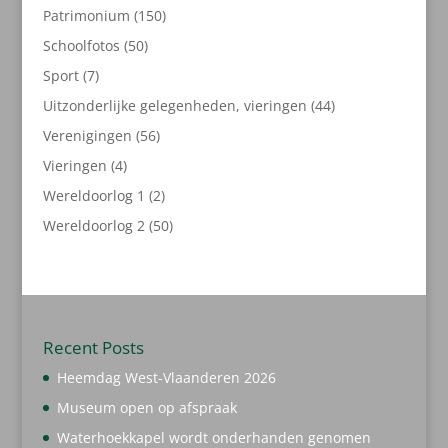
producten
150
Patrimonium
150
producten
50
Schoolfotos
50
producten
7
Sport
7
producten
44
Uitzonderlijke gelegenheden, vieringen
44
producten
56
Verenigingen
56
producten
4
Vieringen
4
producten
2
Wereldoorlog 1
2
producten
50
Wereldoorlog 2
50
producten
Recent Posts
Heemdag West-Vlaanderen 2026
Museum open op afspraak
Waterhoekkapel wordt onderhanden genomen