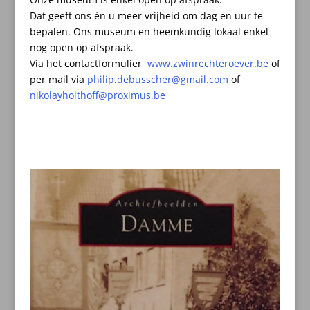
Dat geeft ons én u meer vrijheid om dag en uur te
bepalen.
Ons museum en heemkundig lokaal enkel
nog open op afspraak.
Via het contactformulier
www.zwinrechteroever.be
of
per mail
via
philip.debusscher@gmail.com
of
nikolayholthoff@proximus.be