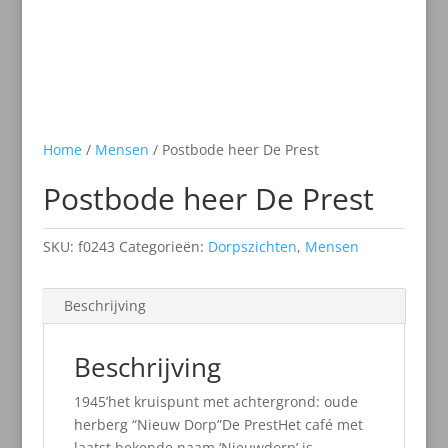
Home
/
Mensen
/ Postbode heer De Prest
Postbode heer De Prest
SKU:
f0243
Categorieën:
Dorpszichten
,
Mensen
Beschrijving
Beschrijving
1945’het kruispunt met achtergrond: oude
herberg “Nieuw Dorp”De PrestHet café met
laatst bekende naam ‘Nieuwdorp’ is