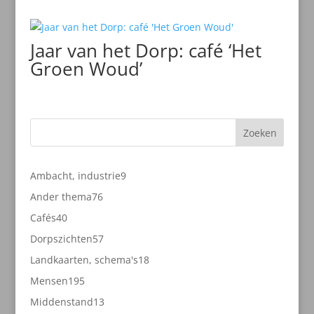
Jaar van het Dorp: café ‘Het
Groen Woud’
Zoeken
9
Ambacht, industrie
9
producten
76
Ander thema
76
producten
40
Cafés
40
producten
57
Dorpszichten
57
producten
18
Landkaarten, schema's
18
producten
195
Mensen
195
producten
13
Middenstand
13