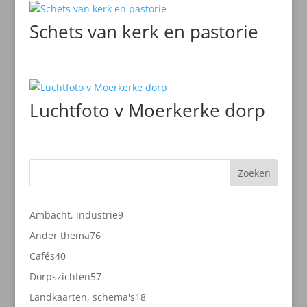
Schets van kerk en pastorie
Luchtfoto v Moerkerke dorp
Zoeken
9
Ambacht, industrie
9
producten
76
Ander thema
76
producten
40
Cafés
40
producten
57
Dorpszichten
57
producten
18
Landkaarten, schema's
18