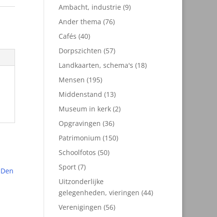
9
Ambacht, industrie
9
producten
76
Ander thema
76
producten
40
Cafés
40
producten
57
Dorpszichten
57
producten
18
Landkaarten, schema's
18
producten
195
Mensen
195
producten
13
Middenstand
13
producten
2
Museum in kerk
2
producten
36
Opgravingen
36
producten
150
Patrimonium
150
producten
50
Schoolfotos
50
producten
7
Sport
7
producten
Uitzonderlijke
44
gelegenheden, vieringen
44
producten
56
Verenigingen
56