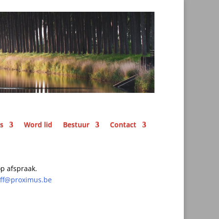
ks
Word lid
Bestuur
Contact
p afspraak.
off@proximus.be