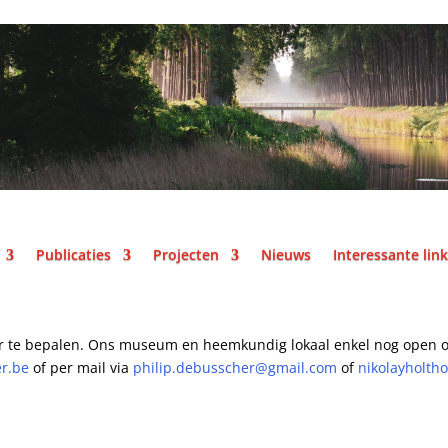
Publicaties
Projecten
Nieuws
Interessante lin
r te bepalen.
Ons museum en heemkundig lokaal enkel nog open o
er.be
of per mail
via
philip.debusscher@gmail.com
of
nikolayholth