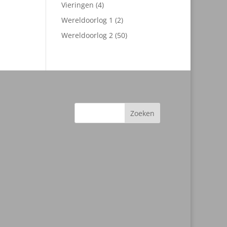
producten
4
Vieringen
4
producten
2
Wereldoorlog 1
2
producten
50
Wereldoorlog 2
50
producten