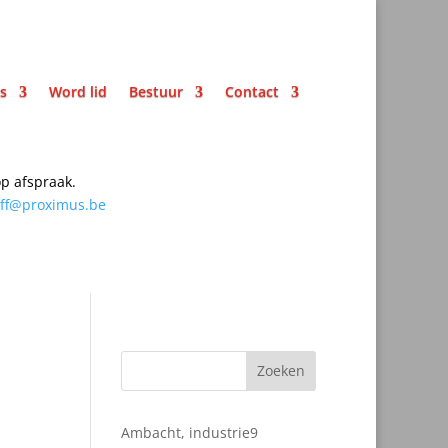
ks
Word lid
Bestuur
Contact
p afspraak.
off@proximus.be
Zoeken
9
Ambacht, industrie
9