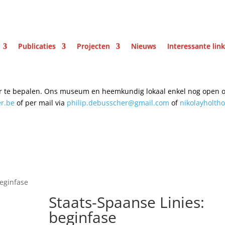
Publicaties
Projecten
Nieuws
Interessante lin
r te bepalen.
Ons museum en heemkundig lokaal enkel nog open o
er.be
of per mail
via
philip.debusscher@gmail.com
of
nikolayholth
beginfase
Staats-Spaanse Linies:
beginfase