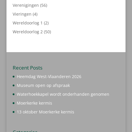
producten
56
Verenigingen
56
producten
4
Vieringen
4
producten
2
Wereldoorlog 1
2
producten
50
Wereldoorlog 2
50
producten
Recent Posts
Heemdag West-Vlaanderen 2026
Museum open op afspraak
Waterhoekkapel wordt onderhanden genomen
Moerkerke kermis
13 oktober Moerkerke kermis