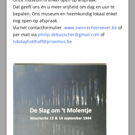
Dat geeft ons én u meer vrijheid om dag en uur te
bepalen.
Ons museum en heemkundig lokaal enkel
nog open op afspraak.
Via het contactformulier
www.zwinrechteroever.be
of
per mail
via
philip.debusscher@gmail.com
of
nikolayholthoff@proximus.be