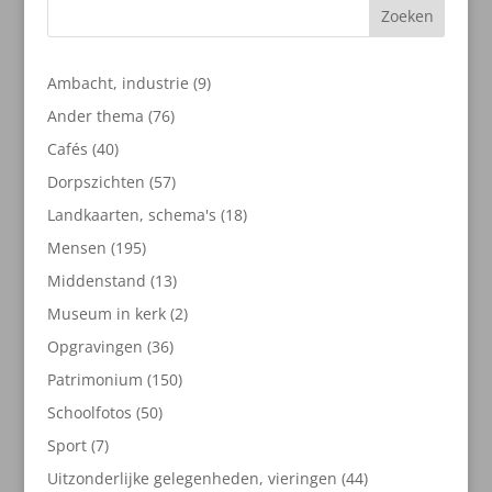
Zoeken
9
Ambacht, industrie
9
producten
76
Ander thema
76
producten
40
Cafés
40
producten
57
Dorpszichten
57
producten
18
Landkaarten, schema's
18
producten
195
Mensen
195
producten
13
Middenstand
13
producten
2
Museum in kerk
2
producten
36
Opgravingen
36
producten
150
Patrimonium
150
producten
50
Schoolfotos
50
producten
7
Sport
7
producten
44
Uitzonderlijke gelegenheden, vieringen
44