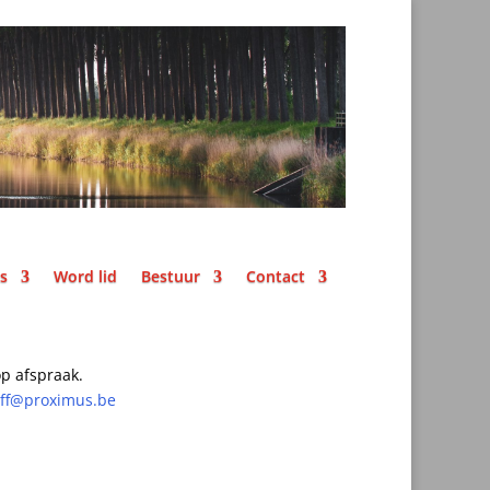
ks
Word lid
Bestuur
Contact
p afspraak.
off@proximus.be