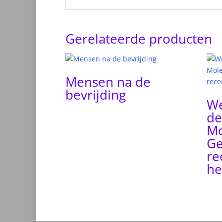
Gerelateerde producten
Mensen na de
bevrijding
We
de
Mo
Ge
re
he