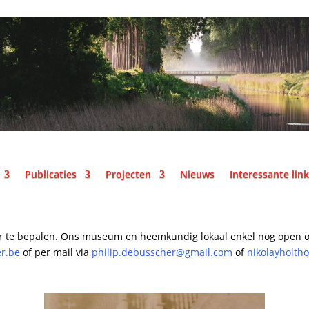
Publicaties
Projecten
Nieuws
Interessante lin
r te bepalen.
Ons museum en heemkundig lokaal enkel nog open o
er.be
of per mail
via
philip.debusscher@gmail.com
of
nikolayholth