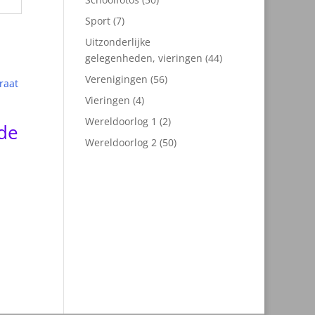
producten
7
Sport
7
producten
Uitzonderlijke
44
gelegenheden, vieringen
44
producten
56
Verenigingen
56
producten
4
Vieringen
4
producten
2
Wereldoorlog 1
2
de
producten
50
Wereldoorlog 2
50
producten