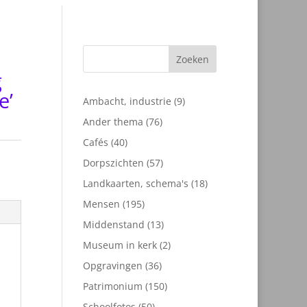
Zoeken
g
e’
9
Ambacht, industrie
9
producten
76
Ander thema
76
producten
40
Cafés
40
producten
57
Dorpszichten
57
producten
18
Landkaarten, schema's
18
producten
195
Mensen
195
producten
13
Middenstand
13
producten
2
Museum in kerk
2
producten
36
Opgravingen
36
producten
150
Patrimonium
150
producten
50
Schoolfotos
50