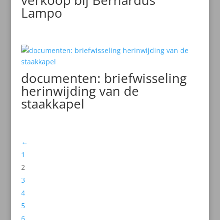
verkoop bij Bernardus
Lampo
documenten: briefwisseling
herinwijding van de
staakkapel
←
1
2
3
4
5
6