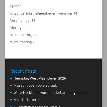
producten
7
Sport
7
producten
44
Uitzonderlijke gelegenheden, vieringen
44
producten
56
Verenigingen
56
producten
4
Vieringen
4
producten
2
Wereldoorlog 1
2
producten
50
Wereldoorlog 2
50
producten
Recent Posts
Heemdag West-Vlaanderen 2026
Museum open op afspraak
Waterhoekkapel wordt onderhanden genomen
Moerkerke kermis
13 oktober Moerkerke kermis