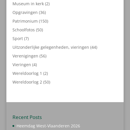
producten
2
Museum in kerk
2
producten
36
Opgravingen
36
producten
150
Patrimonium
150
producten
50
Schoolfotos
50
producten
7
Sport
7
producten
44
Uitzonderlijke gelegenheden, vieringen
44
producten
56
Verenigingen
56
producten
4
Vieringen
4
producten
2
Wereldoorlog 1
2
producten
50
Wereldoorlog 2
50
producten
Recent Posts
Heemdag West-Vlaanderen 2026