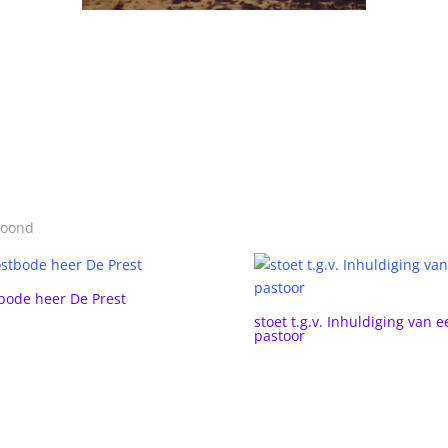
toond
bode heer De Prest
stoet t.g.v. Inhuldiging van e
pastoor