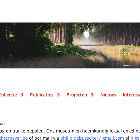
Collectie
Publicaties
Projecten
Nieuws
Interess
aak.
ag en uur te bepalen.
Ons museum en heemkundig lokaal enkel no
hteroever.be
of per mail
via
philip.debusscher@gmail.com
of
niko