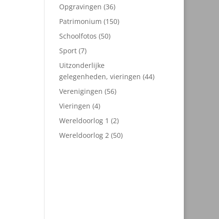
producten
36
Opgravingen
36
producten
150
Patrimonium
150
producten
50
Schoolfotos
50
producten
7
Sport
7
producten
Uitzonderlijke
44
gelegenheden, vieringen
44
producten
56
Verenigingen
56
producten
4
Vieringen
4
producten
2
Wereldoorlog 1
2
producten
50
Wereldoorlog 2
50
producten