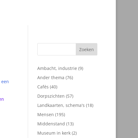
Zoeken
9
Ambacht, industrie
9
producten
76
Ander thema
76
producten
40
Cafés
40
producten
57
Dorpszichten
57
en
producten
18
Landkaarten, schema's
18
producten
195
Mensen
195
producten
13
Middenstand
13
producten
2
Museum in kerk
2