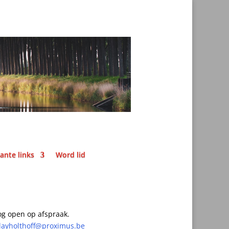
ante links
Word lid
g open op afspraak.
layholthoff@proximus.be