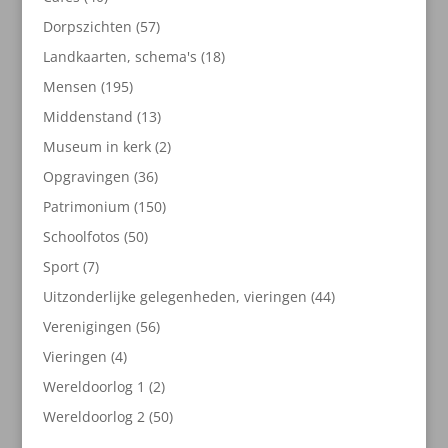
producten
57
Dorpszichten
57
producten
18
Landkaarten, schema's
18
producten
195
Mensen
195
producten
13
Middenstand
13
producten
2
Museum in kerk
2
producten
36
Opgravingen
36
producten
150
Patrimonium
150
producten
50
Schoolfotos
50
producten
7
Sport
7
producten
44
Uitzonderlijke gelegenheden, vieringen
44
producten
56
Verenigingen
56
producten
4
Vieringen
4
producten
2
Wereldoorlog 1
2
producten
50
Wereldoorlog 2
50
producten