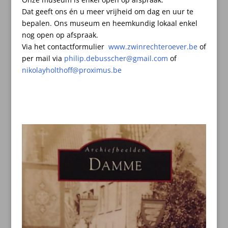
Dat geeft ons én u meer vrijheid om dag en uur te
bepalen.
Ons museum en heemkundig lokaal enkel
nog open op afspraak.
Via het contactformulier
www.zwinrechteroever.be
of
per mail
via
philip.debusscher@gmail.com
of
nikolayholthoff@proximus.be