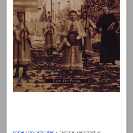
Home
/
Dorpszichten
/ Damme: aankomst vd