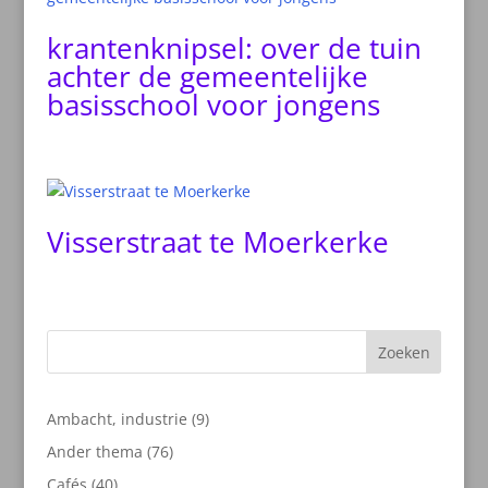
krantenknipsel: over de tuin
achter de gemeentelijke
basisschool voor jongens
Visserstraat te Moerkerke
Zoeken
9
Ambacht, industrie
9
producten
76
Ander thema
76
producten
40
Cafés
40