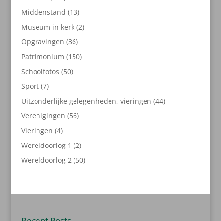
producten
13
Middenstand
13
producten
2
Museum in kerk
2
producten
36
Opgravingen
36
producten
150
Patrimonium
150
producten
50
Schoolfotos
50
producten
7
Sport
7
producten
44
Uitzonderlijke gelegenheden, vieringen
44
producten
56
Verenigingen
56
producten
4
Vieringen
4
producten
2
Wereldoorlog 1
2
producten
50
Wereldoorlog 2
50
producten
Recent Posts