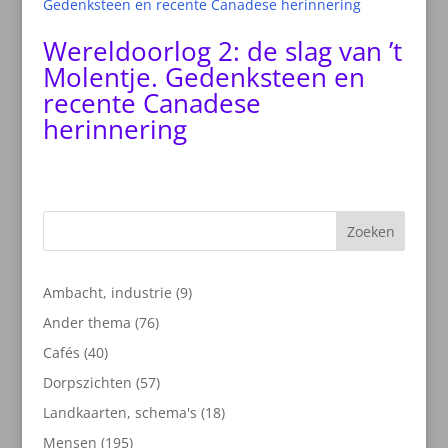
Wereldoorlog 2: de slag van ’t
Molentje. Gedenksteen en
recente Canadese
herinnering
Zoeken
9
Ambacht, industrie
9
producten
76
Ander thema
76
producten
40
Cafés
40
producten
57
Dorpszichten
57
producten
18
Landkaarten, schema's
18
producten
195
Mensen
195