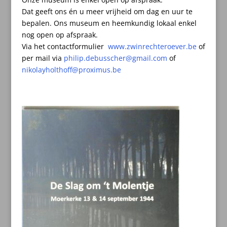
Dat geeft ons én u meer vrijheid om dag en uur te
bepalen.
Ons museum en heemkundig lokaal enkel
nog open op afspraak.
Via het contactformulier
www.zwinrechteroever.be
of
per mail
via
philip.debusscher@gmail.com
of
nikolayholthoff@proximus.be