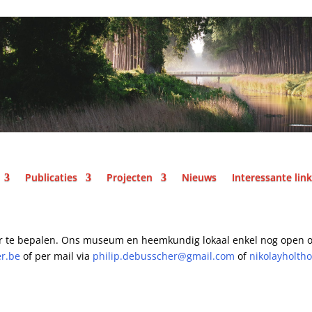
Publicaties
Projecten
Nieuws
Interessante lin
r te bepalen.
Ons museum en heemkundig lokaal enkel nog open o
er.be
of per mail
via
philip.debusscher@gmail.com
of
nikolayholth