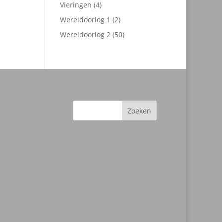
producten
4
Vieringen
4
producten
2
Wereldoorlog 1
2
producten
50
Wereldoorlog 2
50
producten