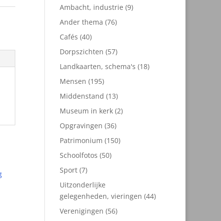
9
Ambacht, industrie
9
producten
76
Ander thema
76
producten
40
Cafés
40
producten
57
Dorpszichten
57
producten
18
Landkaarten, schema's
18
producten
195
Mensen
195
producten
13
Middenstand
13
producten
2
Museum in kerk
2
producten
36
Opgravingen
36
producten
150
Patrimonium
150
producten
50
Schoolfotos
50
producten
7
Sport
7
producten
Uitzonderlijke
44
gelegenheden, vieringen
44
producten
56
Verenigingen
56