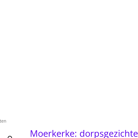
ten
Moerkerke: dorpsgezicht