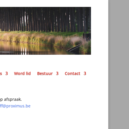
ks
Word lid
Bestuur
Contact
p afspraak.
off@proximus.be