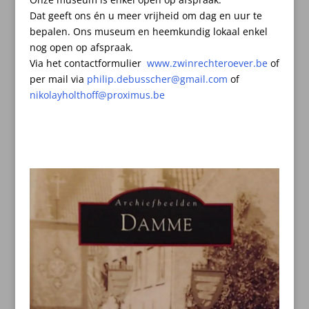
Dat geeft ons én u meer vrijheid om dag en uur te
bepalen.
Ons museum en heemkundig lokaal enkel
nog open op afspraak.
Via het contactformulier
www.zwinrechteroever.be
of
per mail
via
philip.debusscher@gmail.com
of
nikolayholthoff@proximus.be