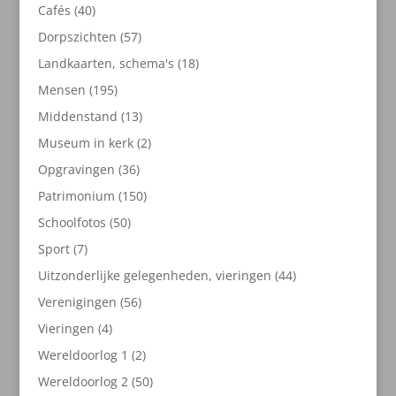
producten
40
Cafés
40
producten
57
Dorpszichten
57
producten
18
Landkaarten, schema's
18
producten
195
Mensen
195
producten
13
Middenstand
13
producten
2
Museum in kerk
2
producten
36
Opgravingen
36
producten
150
Patrimonium
150
producten
50
Schoolfotos
50
producten
7
Sport
7
producten
44
Uitzonderlijke gelegenheden, vieringen
44
producten
56
Verenigingen
56
producten
4
Vieringen
4
producten
2
Wereldoorlog 1
2
producten
50
Wereldoorlog 2
50