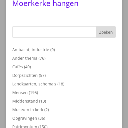
Moerkerke hangen
Zoeken
9
Ambacht, industrie
9
producten
76
Ander thema
76
producten
40
Cafés
40
producten
57
Dorpszichten
57
producten
18
Landkaarten, schema's
18
producten
195
Mensen
195
producten
13
Middenstand
13
producten
2
Museum in kerk
2
producten
36
Opgravingen
36
producten
150
Patrimonium
150