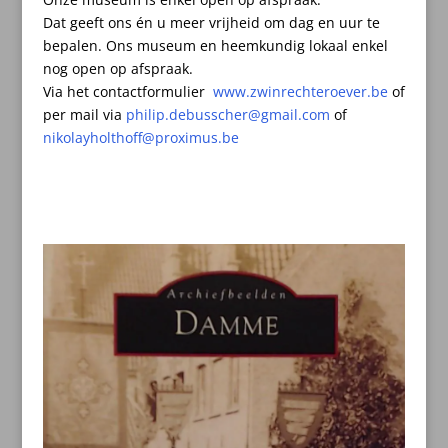
Dat geeft ons én u meer vrijheid om dag en uur te
bepalen.
Ons museum en heemkundig lokaal enkel
nog open op afspraak.
Via het contactformulier
www.zwinrechteroever.be
of
per mail
via
philip.debusscher@gmail.com
of
nikolayholthoff@proximus.be