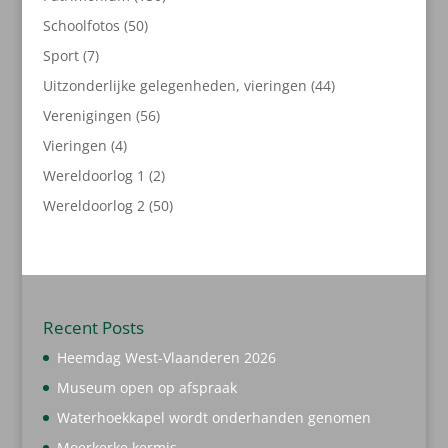
producten
50
Schoolfotos
50
producten
7
Sport
7
producten
44
Uitzonderlijke gelegenheden, vieringen
44
producten
56
Verenigingen
56
producten
4
Vieringen
4
producten
2
Wereldoorlog 1
2
producten
50
Wereldoorlog 2
50
producten
Recent Posts
Heemdag West-Vlaanderen 2026
Museum open op afspraak
Waterhoekkapel wordt onderhanden genomen
Moerkerke kermis