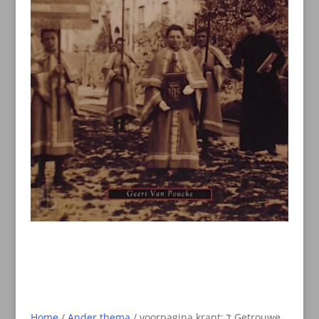
Home
/
Ander thema
/ voorpagina krant: ’t Getrouwe