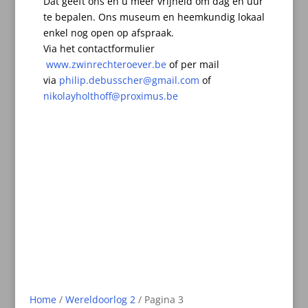
Dat geeft ons én u meer vrijheid om dag en uur
te bepalen.
Ons museum en heemkundig lokaal
enkel nog open op afspraak.
Via het contactformulier
www.zwinrechteroever.be
of per mail
via
philip.debusscher@gmail.com
of
nikolayholthoff@proximus.be
Home
/
Wereldoorlog 2
/ Pagina 3