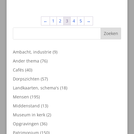
←
1
2
3
4
5
→
Zoeken
9
Ambacht, industrie
9
producten
76
Ander thema
76
producten
40
Cafés
40
producten
57
Dorpszichten
57
producten
18
Landkaarten, schema's
18
producten
195
Mensen
195
producten
13
Middenstand
13
producten
2
Museum in kerk
2
producten
36
Opgravingen
36
producten
150
Patrimonium
150